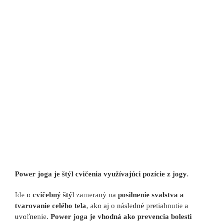
View
Larger
Image
Power joga je štýl cvičenia využívajúci pozície z jogy
.
Ide o
cvičebný štý
l zameraný na
posilnenie svalstva a
tvarovanie celého tela
, ako aj o následné pretiahnutie a
uvoľnenie.
Power joga je vhodná ako prevencia bolesti