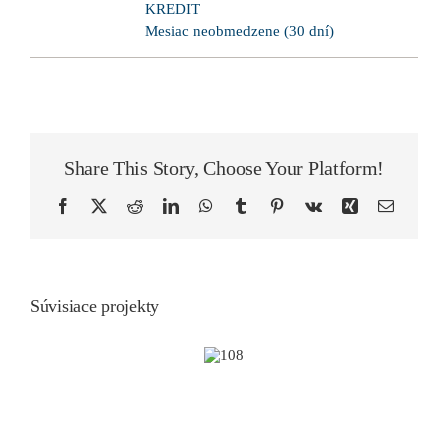
KREDIT
Mesiac neobmedzene (30 dní)
Share This Story, Choose Your Platform!
Facebook
X
Reddit
LinkedIn
WhatsApp
Tumblr
Pinterest
Vk
Xing
Email
Súvisiace projekty