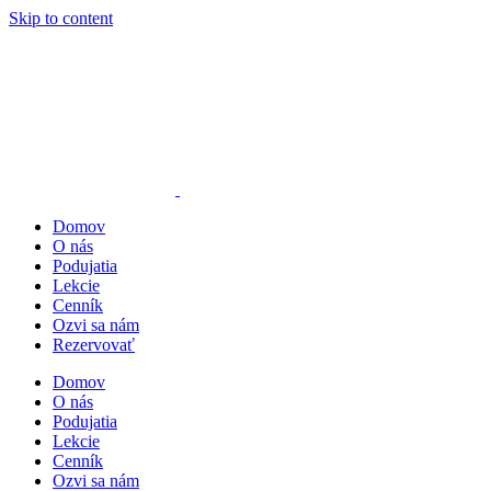
Skip to content
Domov
O nás
Podujatia
Lekcie
Cenník
Ozvi sa nám
Rezervovať
Domov
O nás
Podujatia
Lekcie
Cenník
Ozvi sa nám